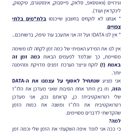
וגירויים (וואטסאפ, סלאק, פייסבוק, אינסטגרם, טיקטוק,
לינקדאין ועוד).
* אנחנו לא לוקחים בחשבון שייכנסו
בלת"מים בלתי
צפויים
.
* אין לנו DATA! ועל זה אני אתעכב עוד טיפה, ברשותכם..
אין לנו את המידע האמיתי של כמה זמן לקחה לנו משימה
מסויימת, כך שנלמד לפעמים הבאות
כמה זמן זה
באמת (!)
לוקח ונייצר הערכת זמנים מדויקת ומהימנה
יותר.
אני מציע
שנתחיל לאסוף על עצמנו את ה-DATA
הזה
, וזו בין היתר אחת הסיבות שאני מעדכן את הלו"ז
שלי רטרואקטיבית! כן, קראתם נכון, אני מעדכן
רטרואקטיבית את הלו"ז ומשנה את כמות הזמן
שהקדשתי לדברים מסויימים.
למה?
כי ככה אני לומד איפה השקעתי את הזמן שלי וכמה זמן