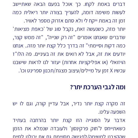
דברים באמת לקחו. כך אוכל בפעם הבאה שאתיישב
לעשות משימה דומה, להעריך בצורה יותר ריאלית כמה
זמן זה באמת ייקח לי ולא סתם אזרוק מספר לאוויר.
יותר מזה, כשנעשה זאת, נקבל סוג של 'כאפת מציאות'
שדברים שאנחנו אומרים "זה רק שנייה", "זה ממש קצר,
כמה דקות וסיימתי" זה בדרך כלל קצת יותר מזה.. אנחנו
יודעים את זה, אבל לא רואים את זה בעיניים. פה הלו"ז
הויזואלי (או אפליקציות אחרות) יעזור לנו לראות שישבנו
עכשיו X זמן על מיילים/עיצוב מצגת/תכנון ספרינט וכו'.
ומה לגבי הערכת יתר?
זה מקרה קצת יותר נדיר, אבל עדיין קורה, וגם לו יש
השפעה עלינו.
אדבר על הסוגייה הזו קצת יותר בהרחבה בעתיד
כשאתייחס ל'חוק פרקינסון' ולעובדה שנמלא את הזמן
שהקצבנו למשימה/לפגישה מסויימת גם אם יכולנו לסיים