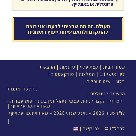
פרונטלית או באונליין?
מעולה. זה מה שרציתי לדעת! אני רוצה
להתקדם ולתאם שיחת ייעוץ ראשונית
עמוד הבית
קצת עליי
סדנאות
הרצאות
ליווי אישי 1:1
המלצות
פודקאסטים
בלוג – שיטות וכלים
ניוזלטר ומתנות!
הרשמה לניוזלטר
המדריך הקצר לניהול עצמי וניהול זמן בעת חיפוש עבודה –
מאת איתמר עלאיוף
לו"ז שנתי 2026 – גאנט שנתי 2026 – מאת איתמר עלאיוף
לרבל"ז ©
צרו קשר