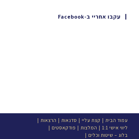
עקבו אחריי ב-Facebook
עמוד הבית
קצת עליי
סדנאות
הרצאות
ליווי אישי 1:1
המלצות
פודקאסטים
בלוג – שיטות וכלים