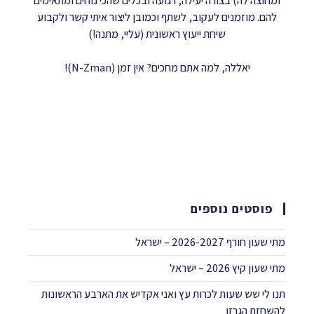
ומחוצה לה) בצורה יעילה, רגועה ובכלים שהכי נוחים ומתאימים
להם. מוזמנים לעקוב, לשתף וכמובן ליצור איתי קשר ולקבוע
שיחת ייעוץ ראשונית (עליי, מתנה!)
יאללה, למה אתם מחכים? אין זמן (N-Zman)!
פוסטים נוספים
מתי שעון חורף 2026-2027 – ישראל
מתי שעון קיץ 2026 – ישראל
תנו לי שש שעות לכרות עץ ואני אקדיש את הארבע הראשונות
להשחזת הגרזן